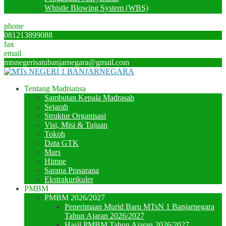
Whistle Blowing System (WBS)
phone
081213899088
fax
email
mtsnegerisatubanjarnegara@gmail.com
Tentang Madtsansa
Sambutan Kepala Madrasah
Sejarah
Struktur Organisasi
Visi, Misi & Tujuan
Tokoh
Data GTK
Mars
Himne
Sarana Prasarana
Ekstrakurikuler
PMBM
PMBM 2026/2027
Penerimaan Murid Baru MTsN 1 Banjarnegara
Tahun Ajaran 2026/2027
Hasil PMBM Tahun Ajaran 2026/2027