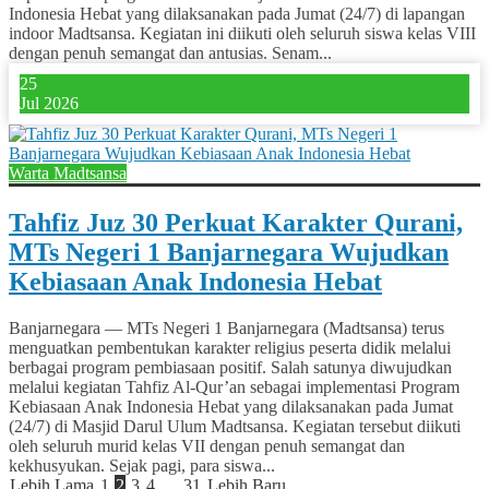
Indonesia Hebat yang dilaksanakan pada Jumat (24/7) di lapangan
indoor Madtsansa. Kegiatan ini diikuti oleh seluruh siswa kelas VIII
dengan penuh semangat dan antusias. Senam...
25
Jul 2026
Warta Madtsansa
Tahfiz Juz 30 Perkuat Karakter Qurani,
MTs Negeri 1 Banjarnegara Wujudkan
Kebiasaan Anak Indonesia Hebat
Banjarnegara — MTs Negeri 1 Banjarnegara (Madtsansa) terus
menguatkan pembentukan karakter religius peserta didik melalui
berbagai program pembiasaan positif. Salah satunya diwujudkan
melalui kegiatan Tahfiz Al-Qur’an sebagai implementasi Program
Kebiasaan Anak Indonesia Hebat yang dilaksanakan pada Jumat
(24/7) di Masjid Darul Ulum Madtsansa. Kegiatan tersebut diikuti
oleh seluruh murid kelas VII dengan penuh semangat dan
kekhusyukan. Sejak pagi, para siswa...
Lebih Lama
1
2
3
4
…
31
Lebih Baru