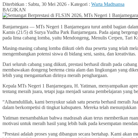
Diterbitkan :
Sabtu, 30 Mei 2026
-
Kategori :
Warta Madtsansa
BAGIKAN
Banjarnegara — MTs Negeri 1 Banjarnegara turut ambil bagian dala
Kamis (21/5) di Surya Yudha Park Banjarnegara. Pada ajang bergeng
pada lima cabang lomba, yaitu Mendongeng, Menulis Cerpen, Tari Krea
Masing-masing cabang lomba diikuti oleh dua peserta yang telah mel
mengembangkan potensi siswa di bidang seni, sastra, dan kreativitas.
Dari seluruh cabang yang diikuti, prestasi berhasil diraih pada ca
membawakan dongeng bertema cinta alam dan lingkungan yang dikemas
lebih yang mengantarkan dirinya meraih penghargaan.
Kepala MTs Negeri 1 Banjarnegara, H. Yatiman, menyampaikan apres
tentang meraih juara, tetapi juga menjadi sarana pembelajaran yang be
“Alhamdulillah, kami bersyukur salah satu peserta berhasil meraih 
dalam berkompetisi di tingkat kabupaten. Mereka telah menunjukkan se
Yatiman menambahkan bahwa madrasah akan terus memberikan ruang 
motivasi untuk meraih hasil yang lebih baik pada kesempatan mendat
“Prestasi adalah proses yang dibangun secara bertahap. Kami akan m