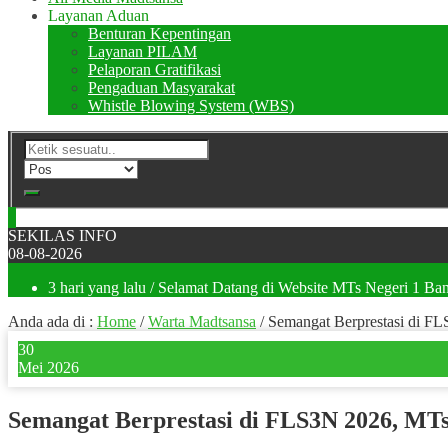
Layanan Aduan
Benturan Kepentingan
Layanan PILAM
Pelaporan Gratifikasi
Pengaduan Masyarakat
Whistle Blowing System (WBS)
SEKILAS INFO
08-08-2026
3 hari yang lalu
/ Selamat Datang di Website MTs Negeri 1 Ban
Anda ada di :
Home
/
Warta Madtsansa
/
Semangat Berprestasi di F
30
Mei 2026
Semangat Berprestasi di FLS3N 2026, MT