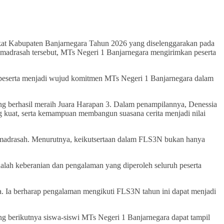
kat Kabupaten Banjarnegara Tahun 2026 yang diselenggarakan pada
 madrasah tersebut, MTs Negeri 1 Banjarnegara mengirimkan peserta
ra peserta menjadi wujud komitmen MTs Negeri 1 Banjarnegara dalam
ang berhasil meraih Juara Harapan 3. Dalam penampilannya, Denessia
g kuat, serta kemampuan membangun suasana cerita menjadi nilai
 madrasah. Menurutnya, keikutsertaan dalam FLS3N bukan hanya
alah keberanian dan pengalaman yang diperoleh seluruh peserta
Ia berharap pengalaman mengikuti FLS3N tahun ini dapat menjadi
ng berikutnya siswa-siswi MTs Negeri 1 Banjarnegara dapat tampil