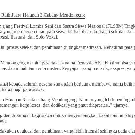
m ajang Festival Lomba Seni dan Sastra Siswa Nasional (FLS3N) Ting
si yang mempertemukan para siswa berbakat dari berbagai sekolah dan
si, Ilustrasi, dan Solo Vokal.
alui proses seleksi dan pembinaan di tingkat madrasah. Kehadiran pa
bang Mendongeng melalui peserta atas nama Denessia Alya Khairunnisa y
 dalam balutan cerita misteri. Penyajian yang menarik, ekspresi yan
iasi kepada seluruh peserta yang telah berjuang membawa nama baik
rharga bagi para siswa.
Juara Harapan 3 pada cabang Mendongeng. Namun yang lebih penting ad
mangat, kerja keras, dan dedikasi yang patut diapresiasi,” ujarnya.
dan dukungan bagi siswa untuk mengembangkan bakat dan minatnya. 
ang.
elakukan evaluasi dan pembinaan yang lebih intensif sehingga pada aja