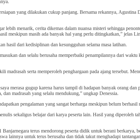
hnya.
iapan yang dilakukan cukup panjang. Bersama rekannya, Agustina D
r lebih menarik, cerita dikemas dalam nuansa misteri sehingga penont
sil meskipun masih ada banyak hal yang perlu ditingkatkan,” jelas Lin
n hasil dari kedisiplinan dan kesungguhan selama masa latihan.
ap masukan dan selalu berusaha memperbaiki penampilannya dari waktu
i madrasah serta memperoleh penghargaan pada ajang tersebut. Menuru
aya merasa gugup karena harus tampil di hadapan banyak orang dan pese
a, dan madrasah yang selalu mendukung,” ungkap Denessia.
endapatkan pengalaman yang sangat berharga meskipun belum berhasil m
 sekaligus belajar dari karya peserta lain. Hasil yang diperoleh tah
njarnegara terus mendorong peserta didik untuk berani berkarya, ber
siswa lainnya untuk terus berusaha dan tidak takut menghadapi tantan