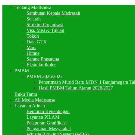
Tentang Madtsansa
Sambutan Kepala Madrasah
Sejarah
Struktur Organisasi
Visi, Misi & Tujuan
Tokoh
Data GTK
Mars
Himne
Sarana Prasarana
Ekstrakurikuler
PMBM
PMBM 2026/2027
Penerimaan Murid Baru MTsN 1 Banjarnegara Ta
Hasil PMBM Tahun Ajaran 2026/2027
Buku Tamu
All Media Madtsansa
Layanan Aduan
Benturan Kepentingan
Layanan PILAM
Pelaporan Gratifikasi
Pengaduan Masyarakat
Whistle Blowing System (WBS)