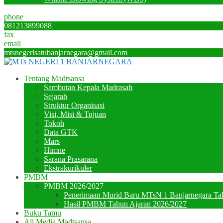
phone
081213899088
fax
email
mtsnegerisatubanjarnegara@gmail.com
Tentang Madtsansa
Sambutan Kepala Madrasah
Sejarah
Struktur Organisasi
Visi, Misi & Tujuan
Tokoh
Data GTK
Mars
Himne
Sarana Prasarana
Ekstrakurikuler
PMBM
PMBM 2026/2027
Penerimaan Murid Baru MTsN 1 Banjarnegara Ta
Hasil PMBM Tahun Ajaran 2026/2027
Buku Tamu
All Media Madtsansa