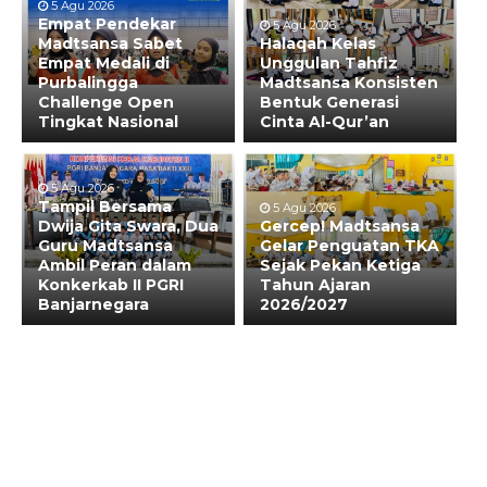
5 Agu 2026
Empat Pendekar
5 Agu 2026
Madtsansa Sabet
Halaqah Kelas
Empat Medali di
Unggulan Tahfiz
Purbalingga
Madtsansa Konsisten
Challenge Open
Bentuk Generasi
Tingkat Nasional
Cinta Al-Qur’an
5 Agu 2026
Tampil Bersama
5 Agu 2026
Dwija Gita Swara, Dua
Gercep! Madtsansa
Guru Madtsansa
Gelar Penguatan TKA
Ambil Peran dalam
Sejak Pekan Ketiga
Konkerkab II PGRI
Tahun Ajaran
Banjarnegara
2026/2027