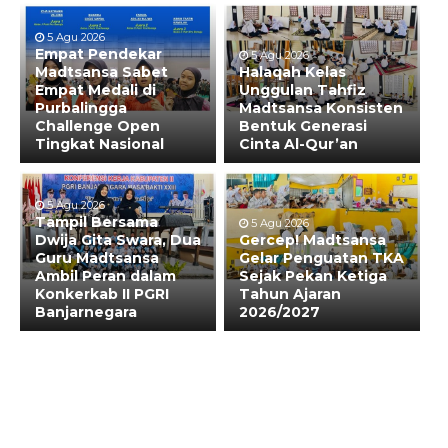
5 Agu 2026
Empat Pendekar
5 Agu 2026
Madtsansa Sabet
Halaqah Kelas
Empat Medali di
Unggulan Tahfiz
Purbalingga
Madtsansa Konsisten
Challenge Open
Bentuk Generasi
Tingkat Nasional
Cinta Al-Qur’an
5 Agu 2026
Tampil Bersama
5 Agu 2026
Dwija Gita Swara, Dua
Gercep! Madtsansa
Guru Madtsansa
Gelar Penguatan TKA
Ambil Peran dalam
Sejak Pekan Ketiga
Konkerkab II PGRI
Tahun Ajaran
Banjarnegara
2026/2027