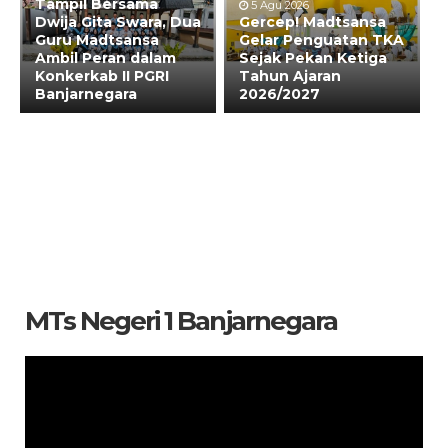
Tampil Bersama
5 Agu 2026
Dwija Gita Swara, Dua
Gercep! Madtsansa
Guru Madtsansa
Gelar Penguatan TKA
Ambil Peran dalam
Sejak Pekan Ketiga
Konkerkab II PGRI
Tahun Ajaran
Banjarnegara
2026/2027
MTs Negeri 1 Banjarnegara
Pemutar
Video