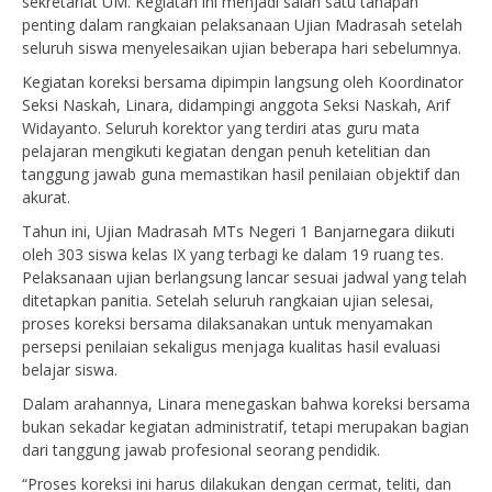
sekretariat UM. Kegiatan ini menjadi salah satu tahapan
penting dalam rangkaian pelaksanaan Ujian Madrasah setelah
seluruh siswa menyelesaikan ujian beberapa hari sebelumnya.
Kegiatan koreksi bersama dipimpin langsung oleh Koordinator
Seksi Naskah, Linara, didampingi anggota Seksi Naskah, Arif
Widayanto. Seluruh korektor yang terdiri atas guru mata
pelajaran mengikuti kegiatan dengan penuh ketelitian dan
tanggung jawab guna memastikan hasil penilaian objektif dan
akurat.
Tahun ini, Ujian Madrasah MTs Negeri 1 Banjarnegara diikuti
oleh 303 siswa kelas IX yang terbagi ke dalam 19 ruang tes.
Pelaksanaan ujian berlangsung lancar sesuai jadwal yang telah
ditetapkan panitia. Setelah seluruh rangkaian ujian selesai,
proses koreksi bersama dilaksanakan untuk menyamakan
persepsi penilaian sekaligus menjaga kualitas hasil evaluasi
belajar siswa.
Dalam arahannya, Linara menegaskan bahwa koreksi bersama
bukan sekadar kegiatan administratif, tetapi merupakan bagian
dari tanggung jawab profesional seorang pendidik.
“Proses koreksi ini harus dilakukan dengan cermat, teliti, dan