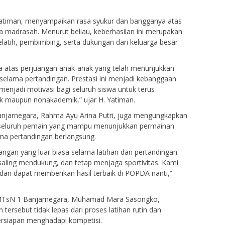
atiman, menyampaikan rasa syukur dan bangganya atas
ra madrasah. Menurut beliau, keberhasilan ini merupakan
 pelatih, pembimbing, serta dukungan dari keluarga besar
a atas perjuangan anak-anak yang telah menunjukkan
s selama pertandingan. Prestasi ini menjadi kebanggaan
njadi motivasi bagi seluruh siswa untuk terus
mik maupun nonakademik,” ujar H. Yatiman.
njarnegara, Rahma Ayu Arina Putri, juga mengungkapkan
 seluruh pemain yang mampu menunjukkan permainan
a pertandingan berlangsung.
gan yang luar biasa selama latihan dan pertandingan.
ing mendukung, dan tetap menjaga sportivitas. Kami
 dan dapat memberikan hasil terbaik di POPDA nanti,”
t MTsN 1 Banjarnegara, Muhamad Mara Sasongko,
sebut tidak lepas dari proses latihan rutin dan
ersiapan menghadapi kompetisi.