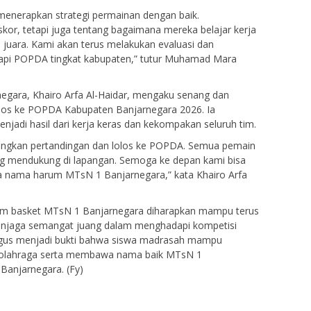
menerapkan strategi permainan dengan baik.
kor, tetapi juga tentang bagaimana mereka belajar kerja
juara. Kami akan terus melakukan evaluasi dan
dapi POPDA tingkat kabupaten,” tutur Muhamad Mara
egara, Khairo Arfa Al-Haidar, mengaku senang dan
os ke POPDA Kabupaten Banjarnegara 2026. Ia
adi hasil dari kerja keras dan kekompakan seluruh tim.
ngkan pertandingan dan lolos ke POPDA. Semua pemain
ng mendukung di lapangan. Semoga ke depan kami bisa
wa nama harum MTsN 1 Banjarnegara,” kata Khairo Arfa
tim basket MTsN 1 Banjarnegara diharapkan mampu terus
jaga semangat juang dalam menghadapi kompetisi
aligus menjadi bukti bahwa siswa madrasah mampu
ng olahraga serta membawa nama baik MTsN 1
Banjarnegara. (Fy)