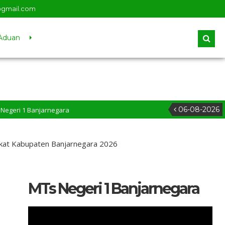
@gmail.com
Aduan
06-08-2026
jarnegara
kat Kabupaten Banjarnegara 2026
MTs Negeri 1 Banjarnegara
Pemutar
Video