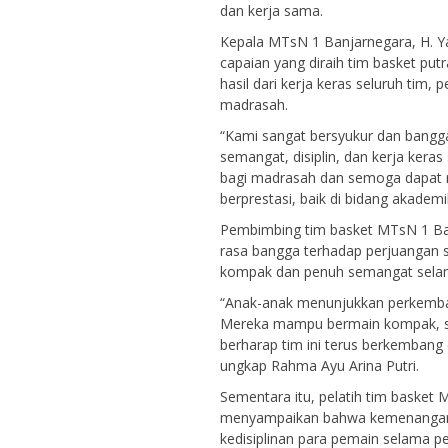
dan kerja sama.
Kepala MTsN 1 Banjarnegara, H. Y
capaian yang diraih tim basket put
hasil dari kerja keras seluruh tim,
madrasah.
“Kami sangat bersyukur dan bangg
semangat, disiplin, dan kerja kera
bagi madrasah dan semoga dapat me
berprestasi, baik di bidang akade
Pembimbing tim basket MTsN 1 Ba
rasa bangga terhadap perjuangan
kompak dan penuh semangat selam
“Anak-anak menunjukkan perkemban
Mereka mampu bermain kompak, sal
berharap tim ini terus berkembang
ungkap Rahma Ayu Arina Putri.
Sementara itu, pelatih tim baske
menyampaikan bahwa kemenangan ter
kedisiplinan para pemain selama p