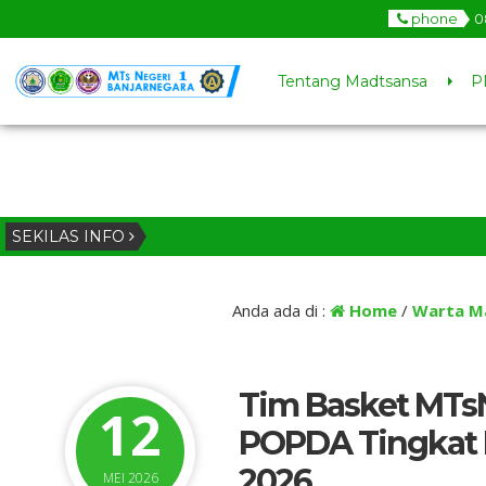
phone
0
Tentang Madtsansa
P
SEKILAS INFO
Anda ada di :
Home
/
Warta M
Tim Basket MTsN
12
POPDA Tingkat 
2026
MEI 2026