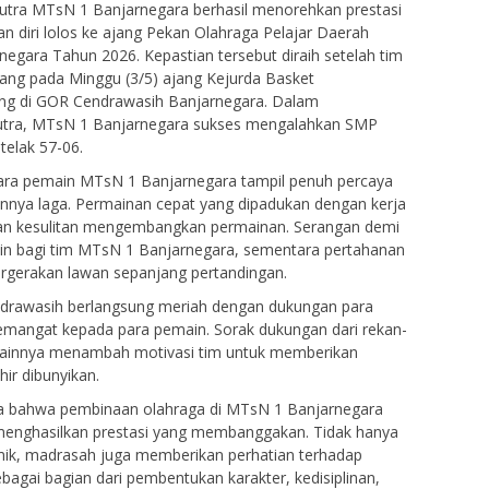
utra MTsN 1 Banjarnegara berhasil menorehkan prestasi
iri lolos ke ajang Pekan Olahraga Pelajar Daerah
egara Tahun 2026. Kepastian tersebut diraih setelah tim
ang pada Minggu (3/5) ajang Kejurda Basket
ng di GOR Cendrawasih Banjarnegara. Dalam
utra, MTsN 1 Banjarnegara sukses mengalahkan SMP
elak 57-06.
 para pemain MTsN 1 Banjarnegara tampil penuh percaya
annya laga. Permainan cepat yang dipadukan dengan kerja
an kesulitan mengembangkan permainan. Serangan demi
oin bagi tim MTsN 1 Banjarnegara, sementara pertahanan
rgerakan lawan sepanjang pertandingan.
drawasih berlangsung meriah dengan dukungan para
emangat kepada para pemain. Sorak dukungan dari rekan-
 lainnya menambah motivasi tim untuk memberikan
hir dibunyikan.
ata bahwa pembinaan olahraga di MTsN 1 Banjarnegara
menghasilkan prestasi yang membanggakan. Tidak hanya
k, madrasah juga memberikan perhatian terhadap
ebagai bagian dari pembentukan karakter, kedisiplinan,