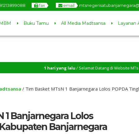
81213899088
fax
email
mtsnegerisatubanjarnegara
MBM
Buku Tamu
All Media Madtsansa
Layanan 
1 hari yang lalu
/ Selamat Datang di Website MTs Negeri 1 Ban
adtsansa
/
Tim Basket MTsN 1 Banjarnegara Lolos POPDA Ting
 1 Banjarnegara Lolos
Kabupaten Banjarnegara