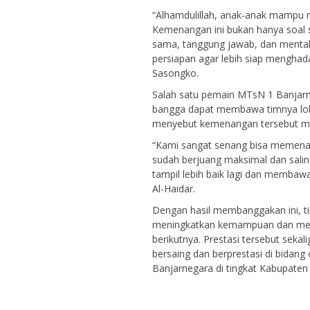
“Alhamdulillah, anak-anak mampu 
Kemenangan ini bukan hanya soal s
sama, tanggung jawab, dan mental 
persiapan agar lebih siap mengha
Sasongko.
Salah satu pemain MTsN 1 Banjarn
bangga dapat membawa timnya lol
menyebut kemenangan tersebut menj
“Kami sangat senang bisa memena
sudah berjuang maksimal dan sali
tampil lebih baik lagi dan memba
Al-Haidar.
Dengan hasil membanggakan ini, 
meningkatkan kemampuan dan men
berikutnya. Prestasi tersebut sek
bersaing dan berprestasi di bida
Banjarnegara di tingkat Kabupaten 