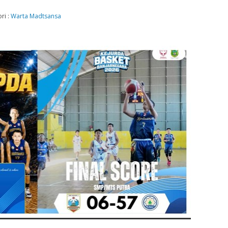
ri :
Warta Madtsansa