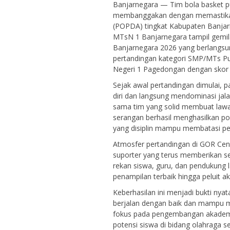
Banjarnegara — Tim bola basket p
membanggakan dengan memastikan d
(POPDA) tingkat Kabupaten Banjarn
MTsN 1 Banjarnegara tampil gemil
Banjarnegara 2026 yang berlangsu
pertandingan kategori SMP/MTs P
Negeri 1 Pagedongan dengan skor t
Sejak awal pertandingan dimulai,
diri dan langsung mendominasi jal
sama tim yang solid membuat law
serangan berhasil menghasilkan p
yang disiplin mampu membatasi pe
Atmosfer pertandingan di GOR Cen
suporter yang terus memberikan s
rekan siswa, guru, dan pendukung
penampilan terbaik hingga peluit ak
Keberhasilan ini menjadi bukti ny
berjalan dengan baik dan mampu 
fokus pada pengembangan akademi
potensi siswa di bidang olahraga s