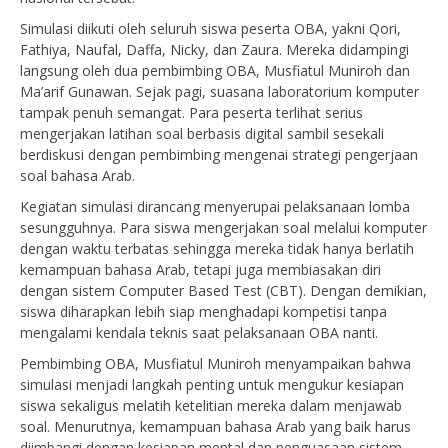
Simulasi diikuti oleh seluruh siswa peserta OBA, yakni Qori,
Fathiya, Naufal, Daffa, Nicky, dan Zaura. Mereka didampingi
langsung oleh dua pembimbing OBA, Musfiatul Muniroh dan
Ma’arif Gunawan. Sejak pagi, suasana laboratorium komputer
tampak penuh semangat. Para peserta terlihat serius
mengerjakan latihan soal berbasis digital sambil sesekali
berdiskusi dengan pembimbing mengenai strategi pengerjaan
soal bahasa Arab.
Kegiatan simulasi dirancang menyerupai pelaksanaan lomba
sesungguhnya. Para siswa mengerjakan soal melalui komputer
dengan waktu terbatas sehingga mereka tidak hanya berlatih
kemampuan bahasa Arab, tetapi juga membiasakan diri
dengan sistem Computer Based Test (CBT). Dengan demikian,
siswa diharapkan lebih siap menghadapi kompetisi tanpa
mengalami kendala teknis saat pelaksanaan OBA nanti.
Pembimbing OBA, Musfiatul Muniroh menyampaikan bahwa
simulasi menjadi langkah penting untuk mengukur kesiapan
siswa sekaligus melatih ketelitian mereka dalam menjawab
soal. Menurutnya, kemampuan bahasa Arab yang baik harus
diimbangi dengan kesiapan mental dan penguasaan sistem