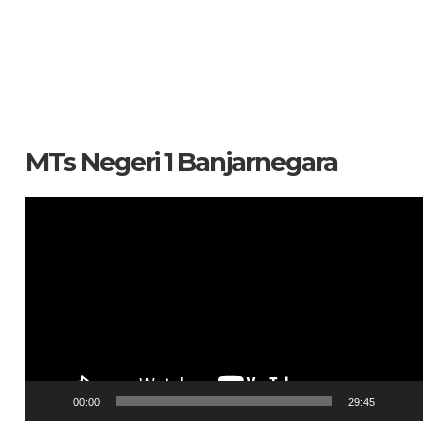
MTs Negeri 1 Banjarnegara
Pemutar
Video
00:00
29:45