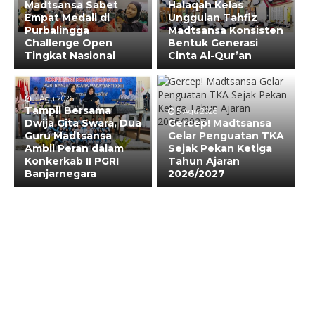
Madtsansa Sabet
Halaqah Kelas
Empat Medali di
Unggulan Tahfiz
Purbalingga
Madtsansa Konsisten
Challenge Open
Bentuk Generasi
Tingkat Nasional
Cinta Al-Qur’an
5 Agu 2026
Tampil Bersama
5 Agu 2026
Dwija Gita Swara, Dua
Gercep! Madtsansa
Guru Madtsansa
Gelar Penguatan TKA
Ambil Peran dalam
Sejak Pekan Ketiga
Konkerkab II PGRI
Tahun Ajaran
Banjarnegara
2026/2027