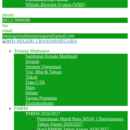
Whistle Blowing System (WBS)
phone
081213899088
fax
email
mtsnegerisatubanjarnegara@gmail.com
Tentang Madtsansa
Sambutan Kepala Madrasah
Sejarah
Struktur Organisasi
Visi, Misi & Tujuan
Tokoh
Data GTK
Mars
Himne
Sarana Prasarana
Ekstrakurikuler
PMBM
PMBM 2026/2027
Penerimaan Murid Baru MTsN 1 Banjarnegara
Tahun Ajaran 2026/2027
Hasil PMBM Tahun Ajaran 2026/2027