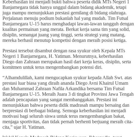
Keberhasilan ini menjadi bukti bahwa peserta didik MTs Negeri 1
Banjarnegara tidak hanya unggul dalam bidang akademik, tetapi
juga mampu menunjukkan prestasi gemilang di bidang olahraga.
Perjalanan menuju podium bukanlah hal yang mudah. Tim Futsal
Banjarnegara U-15 harus menghadapi lawan-lawan tangguh dengan
kualitas permainan yang merata. Berkat kerja sama tim yang solid,
disiplin, semangat juang yang tinggi, serta strategi yang matang,
mereka berhasil menutup kompetisi dengan meraih posisi ketiga.
Prestasi tersebut disambut dengan rasa syukur oleh Kepala MTs
Negeri 1 Banjarnegara, H. Yatiman. Menurutnya, keberhasilan
Diego dan Zahraan merupakan hasil dari kerja keras, disiplin, serta
komitmen untuk terus mengembangkan potensi diri.
“Alhamdulillah, kami mengucapkan syukur kepada Allah Swt. atas
prestasi luar biasa yang diraih ananda Diego Avni Khairul Umam
dan Muhammad Zahraan Nafila Arkandika bersama Tim Futsal
Banjarnegara U-15. Meraih Juara 3 di tingkat Provinsi Jawa Tengah
adalah pencapaian yang sangat membanggakan. Prestasi ini
menunjukkan bahwa peserta didik madrasah mampu bersaing dan
berprestasi di berbagai bidang. Semoga keberhasilan ini menjadi
motivasi bagi seluruh siswa untuk terus mengembangkan bakat,
menjaga sportivitas, dan tidak pernah berhenti berjuang meraih cita-
cita,” ujar H. Yatiman.