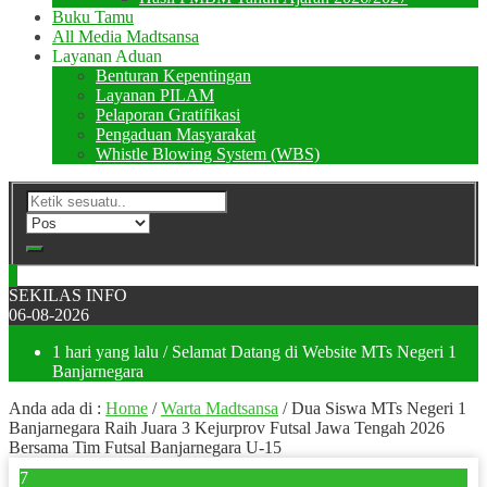
Buku Tamu
All Media Madtsansa
Layanan Aduan
Benturan Kepentingan
Layanan PILAM
Pelaporan Gratifikasi
Pengaduan Masyarakat
Whistle Blowing System (WBS)
SEKILAS INFO
06-08-2026
1 hari yang lalu
/ Selamat Datang di Website MTs Negeri 1
Banjarnegara
Anda ada di :
Home
/
Warta Madtsansa
/
Dua Siswa MTs Negeri 1
Banjarnegara Raih Juara 3 Kejurprov Futsal Jawa Tengah 2026
Bersama Tim Futsal Banjarnegara U-15
7