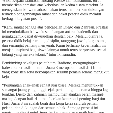
Wakil Kepala Madrasah Bidang Kesiswaan, Ikhsanudin, turut
memberikan apresiasi atas keberhasilan kedua siswa tersebut. Ia
menegaskan bahwa madrasah akan terus memberikan dukungan
terhadap pengembangan minat dan bakat peserta didik melalui
berbagai kegiatan positif.
“Kami sangat bangga atas pencapaian Diego dan Zahraan. Prestasi
ini membuktikan bahwa keseimbangan antara akademik dan
nonakademik dapat diwujudkan dengan baik. Melalui olahraga,
peserta didik belajar tentang disiplin, tanggung jawab, kerja sama,
dan semangat pantang menyerah. Kami berharap keberhasilan ini
menjadi inspirasi bagi siswa lainnya untuk terus berprestasi sesuai
bidang yang mereka tekuni,” tutur Ikhsanudin.
Pembimbing sekaligus pelatih tim, Radiono, mengungkapkan
bahwa keberhasilan meraih Juara 3 merupakan hasil dari latihan
yang konsisten serta kekompakan seluruh pemain selama mengikuti
kejuaraan.
“Perjuangan anak-anak sangat luar biasa. Mereka menunjukkan
semangat juang yang tinggi sejak pertandingan pertama hingga laga
terakhir. Diego dan Zahraan mampu menjalankan peran masing-
masing dengan baik dan memberikan kontribusi penting bagi tim.
Hasil Juara 3 ini adalah buah dari kerja keras seluruh pemain,
pelatih, dan dukungan dari semua pihak. Semoga prestasi ini
menjadi motivasi untuk terus berkembang dan meraih hasil yang