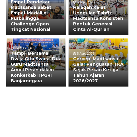
Empat Pendekar
5 Agu 2026
Madtsansa Sabet
Halaqah Kelas
Empat Medali di
Unggulan Tahfiz
Purbalingga
Madtsansa Konsisten
Challenge Open
Bentuk Generasi
Tingkat Nasional
Cinta Al-Qur’an
5 Agu 2026
Tampil Bersama
5 Agu 2026
Dwija Gita Swara, Dua
Gercep! Madtsansa
Guru Madtsansa
Gelar Penguatan TKA
Ambil Peran dalam
Sejak Pekan Ketiga
Konkerkab II PGRI
Tahun Ajaran
Banjarnegara
2026/2027