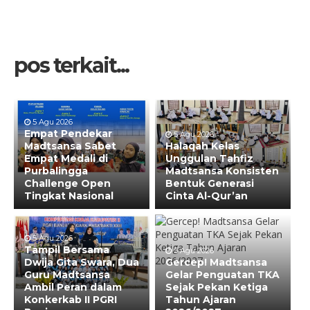
pos terkait...
5 Agu 2026
Empat Pendekar
5 Agu 2026
Madtsansa Sabet
Halaqah Kelas
Empat Medali di
Unggulan Tahfiz
Purbalingga
Madtsansa Konsisten
Challenge Open
Bentuk Generasi
Tingkat Nasional
Cinta Al-Qur’an
5 Agu 2026
Tampil Bersama
5 Agu 2026
Dwija Gita Swara, Dua
Gercep! Madtsansa
Guru Madtsansa
Gelar Penguatan TKA
Ambil Peran dalam
Sejak Pekan Ketiga
Konkerkab II PGRI
Tahun Ajaran