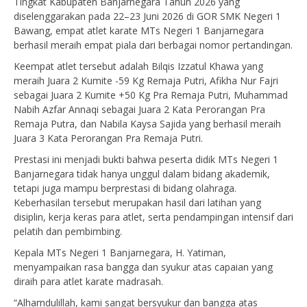
Tingkat Kabupaten Banjarnegara Tahun 2026 yang
diselenggarakan pada 22–23 Juni 2026 di GOR SMK Negeri 1
Bawang, empat atlet karate MTs Negeri 1 Banjarnegara
berhasil meraih empat piala dari berbagai nomor pertandingan.
Keempat atlet tersebut adalah Bilqis Izzatul Khawa yang
meraih Juara 2 Kumite -59 Kg Remaja Putri, Afikha Nur Fajri
sebagai Juara 2 Kumite +50 Kg Pra Remaja Putri, Muhammad
Nabih Azfar Annaqi sebagai Juara 2 Kata Perorangan Pra
Remaja Putra, dan Nabila Kaysa Sajida yang berhasil meraih
Juara 3 Kata Perorangan Pra Remaja Putri.
Prestasi ini menjadi bukti bahwa peserta didik MTs Negeri 1
Banjarnegara tidak hanya unggul dalam bidang akademik,
tetapi juga mampu berprestasi di bidang olahraga.
Keberhasilan tersebut merupakan hasil dari latihan yang
disiplin, kerja keras para atlet, serta pendampingan intensif dari
pelatih dan pembimbing.
Kepala MTs Negeri 1 Banjarnegara, H. Yatiman,
menyampaikan rasa bangga dan syukur atas capaian yang
diraih para atlet karate madrasah.
“Alhamdulillah, kami sangat bersyukur dan bangga atas