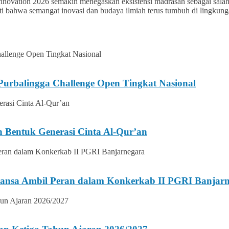
hnovation 2026 semakin menegaskan eksistensi madrasah sebagai salah
 bukti bahwa semangat inovasi dan budaya ilmiah terus tumbuh di lingku
urbalingga Challenge Open Tingkat Nasional
n Bentuk Generasi Cinta Al-Qur’an
ansa Ambil Peran dalam Konkerkab II PGRI Banjar