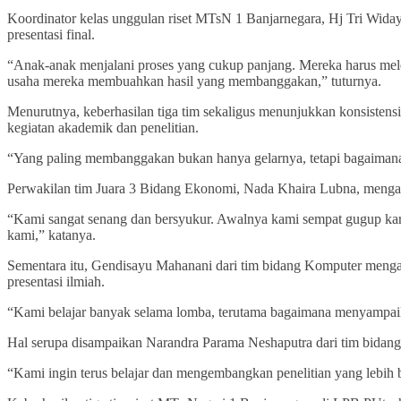
Koordinator kelas unggulan riset MTsN 1 Banjarnegara, Hj Tri Wida
presentasi final.
“Anak-anak menjalani proses yang cukup panjang. Mereka harus mele
usaha mereka membuahkan hasil yang membanggakan,” tuturnya.
Menurutnya, keberhasilan tiga tim sekaligus menunjukkan konsistensi
kegiatan akademik dan penelitian.
“Yang paling membanggakan bukan hanya gelarnya, tetapi bagaimana me
Perwakilan tim Juara 3 Bidang Ekonomi, Nada Khaira Lubna, menga
“Kami sangat senang dan bersyukur. Awalnya kami sempat gugup karen
kami,” katanya.
Sementara itu, Gendisayu Mahanani dari tim bidang Komputer meng
presentasi ilmiah.
“Kami belajar banyak selama lomba, terutama bagaimana menyampaikan
Hal serupa disampaikan Narandra Parama Neshaputra dari tim bidang Ps
“Kami ingin terus belajar dan mengembangkan penelitian yang lebih b