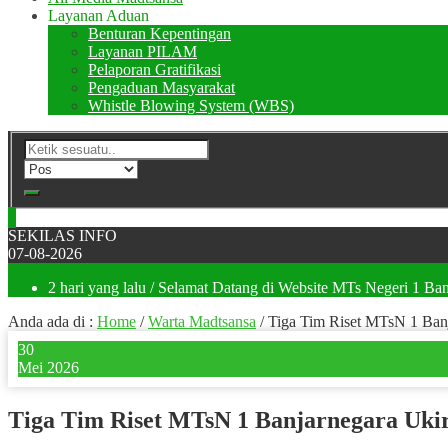
Layanan Aduan
Benturan Kepentingan
Layanan PILAM
Pelaporan Gratifikasi
Pengaduan Masyarakat
Whistle Blowing System (WBS)
SEKILAS INFO
07-08-2026
2 hari yang lalu
/ Selamat Datang di Website MTs Negeri 1 Ban
Anda ada di :
Home
/
Warta Madtsansa
/
Tiga Tim Riset MTsN 1 Banj
30
Mei 2026
Tiga Tim Riset MTsN 1 Banjarnegara Ukir