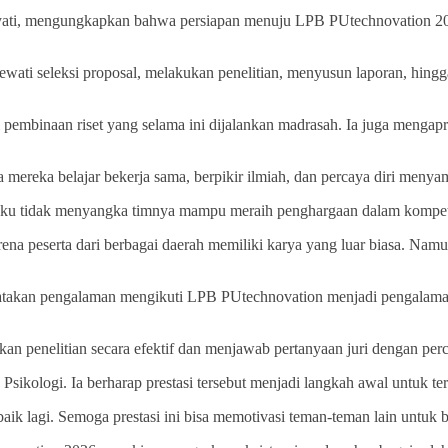
yati, mengungkapkan bahwa persiapan menuju LPB PUtechnovation 2026
wati seleksi proposal, melakukan penelitian, menyusun laporan, hing
 pembinaan riset yang selama ini dijalankan madrasah. Ia juga mengapr
reka belajar bekerja sama, berpikir ilmiah, dan percaya diri menyamp
ku tidak menyangka timnya mampu meraih penghargaan dalam kompetis
a peserta dari berbagai daerah memiliki karya yang luar biasa. Namu
atakan pengalaman mengikuti LPB PUtechnovation menjadi pengalama
 penelitian secara efektif dan menjawab pertanyaan juri dengan perc
ikologi. Ia berharap prestasi tersebut menjadi langkah awal untuk ter
aik lagi. Semoga prestasi ini bisa memotivasi teman-teman lain untuk 