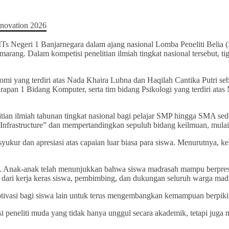
s Negeri 1 Banjarnegara dalam ajang nasional Lomba Peneliti Belia 
ng. Dalam kompetisi penelitian ilmiah tingkat nasional tersebut, ti
onomi yang terdiri atas Nada Khaira Lubna dan Haqilah Cantika Putri s
apan 1 Bidang Komputer, serta tim bidang Psikologi yang terdiri ata
n ilmiah tahunan tingkat nasional bagi pelajar SMP hingga SMA sederaj
t Infrastructure” dan mempertandingkan sepuluh bidang keilmuan, mula
ur dan apresiasi atas capaian luar biasa para siswa. Menurutnya, keb
ah. Anak-anak telah menunjukkan bahwa siswa madrasah mampu berprest
l dari kerja keras siswa, pembimbing, dan dukungan seluruh warga mad
asi bagi siswa lain untuk terus mengembangkan kemampuan berpikir krit
peneliti muda yang tidak hanya unggul secara akademik, tetapi juga 