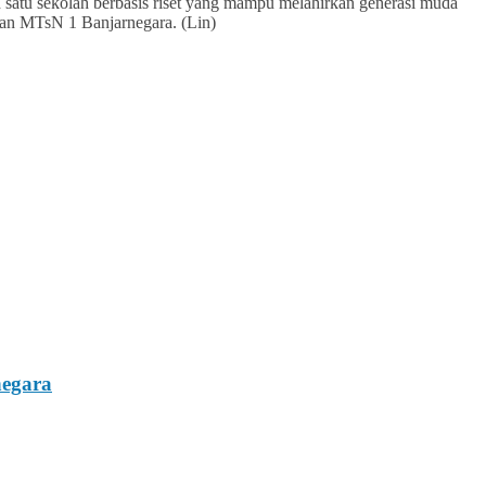
 satu sekolah berbasis riset yang mampu melahirkan generasi muda
ngan MTsN 1 Banjarnegara. (Lin)
negara