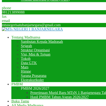
phone
081213899088
fax
email
mtsnegerisatubanjarnegara@gmail.com
Tentang Madtsansa
Sambutan Kepala Madrasah
Sejarah
Struktur Organisasi
Visi, Misi & Tujuan
Tokoh
Data GTK
Mars
Himne
Sarana Prasarana
Ekstrakurikuler
PMBM
PMBM 2026/2027
Penerimaan Murid Baru MTsN 1 Banjarnegara Ta
Hasil PMBM Tahun Ajaran 2026/2027
Buku Tamu
All Media Madtsansa