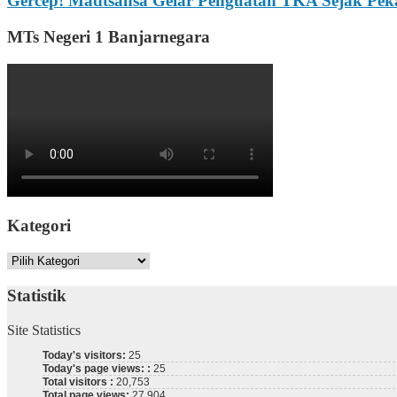
Gercep! Madtsansa Gelar Penguatan TKA Sejak Pek
MTs Negeri 1 Banjarnegara
Kategori
Kategori
Statistik
Site Statistics
Today's visitors:
25
Today's page views: :
25
Total visitors :
20,753
Total page views:
27,904