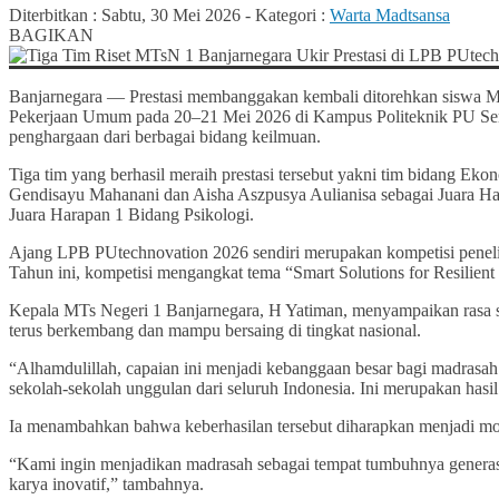
Diterbitkan :
Sabtu, 30 Mei 2026
-
Kategori :
Warta Madtsansa
BAGIKAN
Banjarnegara — Prestasi membanggakan kembali ditorehkan siswa MT
Pekerjaan Umum pada 20–21 Mei 2026 di Kampus Politeknik PU Semara
penghargaan dari berbagai bidang keilmuan.
Tiga tim yang berhasil meraih prestasi tersebut yakni tim bidang Ek
Gendisayu Mahanani dan Aisha Aszpusya Aulianisa sebagai Juara Har
Juara Harapan 1 Bidang Psikologi.
Ajang LPB PUtechnovation 2026 sendiri merupakan kompetisi penelitia
Tahun ini, kompetisi mengangkat tema “Smart Solutions for Resilien
Kepala MTs Negeri 1 Banjarnegara, H Yatiman, menyampaikan rasa syuk
terus berkembang dan mampu bersaing di tingkat nasional.
“Alhamdulillah, capaian ini menjadi kebanggaan besar bagi madras
sekolah-sekolah unggulan dari seluruh Indonesia. Ini merupakan hasi
Ia menambahkan bahwa keberhasilan tersebut diharapkan menjadi motiv
“Kami ingin menjadikan madrasah sebagai tempat tumbuhnya generasi 
karya inovatif,” tambahnya.