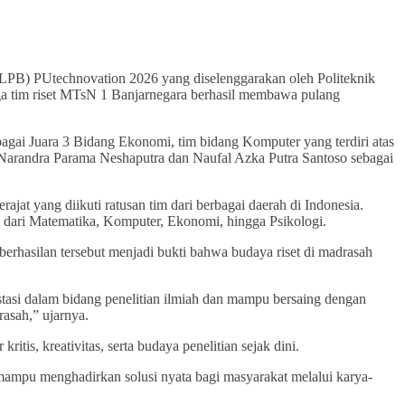
(LPB) PUtechnovation 2026 yang diselenggarakan oleh Politeknik
ga tim riset MTsN 1 Banjarnegara berhasil membawa pulang
ebagai Juara 3 Bidang Ekonomi, tim bidang Komputer yang terdiri atas
s Narandra Parama Neshaputra dan Naufal Azka Putra Santoso sebagai
at yang diikuti ratusan tim dari berbagai daerah di Indonesia.
i dari Matematika, Komputer, Ekonomi, hingga Psikologi.
erhasilan tersebut menjadi bukti bahwa budaya riset di madrasah
asi dalam bidang penelitian ilmiah dan mampu bersaing dengan
rasah,” ujarnya.
is, kreativitas, serta budaya penelitian sejak dini.
mampu menghadirkan solusi nyata bagi masyarakat melalui karya-