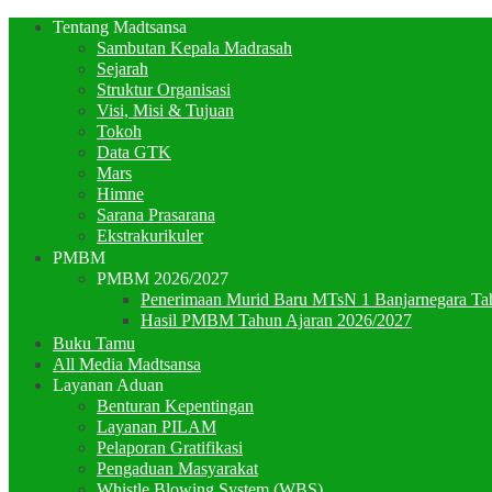
Tentang Madtsansa
Sambutan Kepala Madrasah
Sejarah
Struktur Organisasi
Visi, Misi & Tujuan
Tokoh
Data GTK
Mars
Himne
Sarana Prasarana
Ekstrakurikuler
PMBM
PMBM 2026/2027
Penerimaan Murid Baru MTsN 1 Banjarnegara Ta
Hasil PMBM Tahun Ajaran 2026/2027
Buku Tamu
All Media Madtsansa
Layanan Aduan
Benturan Kepentingan
Layanan PILAM
Pelaporan Gratifikasi
Pengaduan Masyarakat
Whistle Blowing System (WBS)