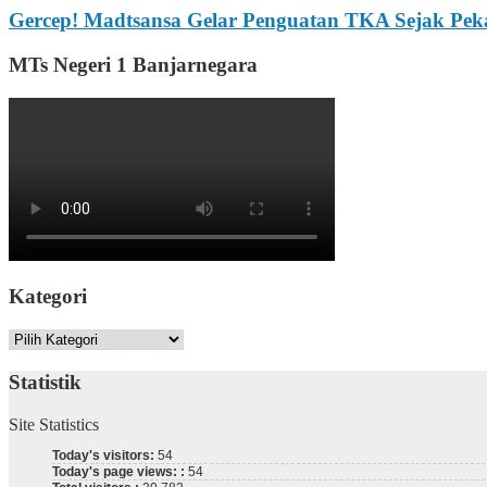
Gercep! Madtsansa Gelar Penguatan TKA Sejak Pek
MTs Negeri 1 Banjarnegara
Kategori
Kategori
Statistik
Site Statistics
Today's visitors:
54
Today's page views: :
54