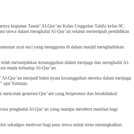
rnya kegiatan Tasmi’ Al-Qur’an Kelas Unggulan Tahfiz kelas 9C.
an para siswa dalam menghafal Al-Qur’an selama menempuh pendidikan
. Lantunan ayat suci yang menggema di dalam masjid menghadirkan
ng telah menunjukkan kesungguhan dalam menjaga dan menghafal Al-
rasi muda terhadap Al-Qur’an.
 Al-Qur’an menjadi bukti nyata kesungguhan mereka dalam menjaga
” ujar Yatiman.
mencetak generasi Qur’ani yang berprestasi dan berakhlakul
enerasi penghafal Al-Qur’an yang mampu memberi manfaat bagi
ir sekaligus motivasi bagi para siswa untuk terus meningkatkan