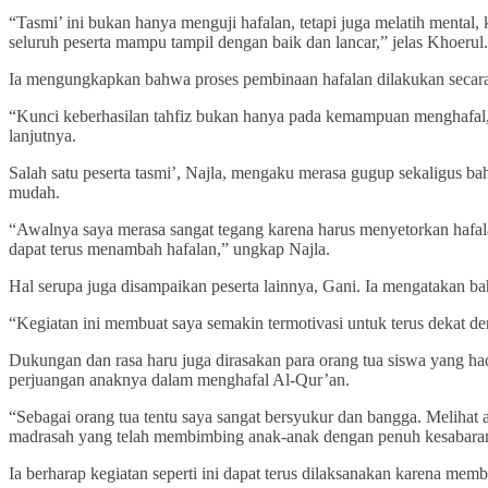
“Tasmi’ ini bukan hanya menguji hafalan, tetapi juga melatih mental,
seluruh peserta mampu tampil dengan baik dan lancar,” jelas Khoerul.
Ia mengungkapkan bahwa proses pembinaan hafalan dilakukan secara b
“Kunci keberhasilan tahfiz bukan hanya pada kemampuan menghafal, te
lanjutnya.
Salah satu peserta tasmi’, Najla, mengaku merasa gugup sekaligus b
mudah.
“Awalnya saya merasa sangat tegang karena harus menyetorkan hafala
dapat terus menambah hafalan,” ungkap Najla.
Hal serupa juga disampaikan peserta lainnya, Gani. Ia mengatakan b
“Kegiatan ini membuat saya semakin termotivasi untuk terus dekat de
Dukungan dan rasa haru juga dirasakan para orang tua siswa yang ha
perjuangan anaknya dalam menghafal Al-Qur’an.
“Sebagai orang tua tentu saya sangat bersyukur dan bangga. Melihat 
madrasah yang telah membimbing anak-anak dengan penuh kesabaran
Ia berharap kegiatan seperti ini dapat terus dilaksanakan karena mem