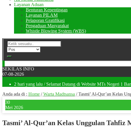
Layanan Aduan
Benturan Kepentingan
Layanan PILAM
Pelaporan Gratifikasi
Pengaduan Masyarakat
Whistle Blowing System (WBS)
SEKILAS INFO
07-08-2026
2 hari yang lalu
/ Selamat Datang di Website MTs Negeri 1 Ban
Anda ada di :
Home
/
Warta Madtsansa
/
Tasmi’ Al-Qur’an Kelas Un
30
Mei 2026
Tasmi’ Al-Qur’an Kelas Unggulan Tahfiz