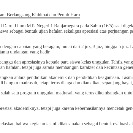
 Darul Ulum MTs Negeri 1 Banjarnegara pada Sabtu (16/5) saat digela
mewa sebagai bentuk ujian hafalan sekaligus apresiasi atas perjuang
n dengan capaian yang beragam, mulai dari 2 juz, 3 juz, hingga 5 juz
a tamu undangan yang hadir.
angga dan apresiasinya kepada para siswa kelas unggulan Tahfiz ya
n hafalan, tetapi juga sarana membangun karakter dan kecintaan gene
gkan antara pendidikan akademik dan pendidikan keagamaan. Tasmi’
di bangku madrasah, tetapi terus dijaga dan diamalkan sepanjang hayat,
alah satu program unggulan madrasah yang terus dikembangkan untuk 
prestasi akademiknya, tetapi juga karena keberhasilannya mencetak g
askan bahwa kegiatan tasmi’ dilaksanakan sebagai bentuk evaluasi akh