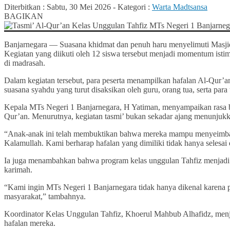
Diterbitkan :
Sabtu, 30 Mei 2026
-
Kategori :
Warta Madtsansa
BAGIKAN
Banjarnegara — Suasana khidmat dan penuh haru menyelimuti Masjid
Kegiatan yang diikuti oleh 12 siswa tersebut menjadi momentum isti
di madrasah.
Dalam kegiatan tersebut, para peserta menampilkan hafalan Al-Qur’a
suasana syahdu yang turut disaksikan oleh guru, orang tua, serta par
Kepala MTs Negeri 1 Banjarnegara, H Yatiman, menyampaikan rasa b
Qur’an. Menurutnya, kegiatan tasmi’ bukan sekadar ajang menunjukka
“Anak-anak ini telah membuktikan bahwa mereka mampu menyeimban
Kalamullah. Kami berharap hafalan yang dimiliki tidak hanya selesai 
Ia juga menambahkan bahwa program kelas unggulan Tahfiz menjadi s
karimah.
“Kami ingin MTs Negeri 1 Banjarnegara tidak hanya dikenal karena 
masyarakat,” tambahnya.
Koordinator Kelas Unggulan Tahfiz, Khoerul Mahbub Alhafidz, menjel
hafalan mereka.