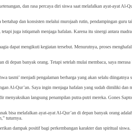
 ketenangan, dan rasa percaya diri siswa saat melafalkan ayat-ayat Al
ertahap dan konsisten melalui murojaah rutin, pendampingan guru tahf
tapi juga istiqamah menjaga hafalan. Karena itu sinergi antara madras
ahagia dapat mengikuti kegiatan tersebut. Menurutnya, proses mengha
n di depan banyak orang. Tetapi setelah mulai membaca, saya merasa le
ahwa tasmi’ menjadi pengalaman berharga yang akan selalu diingatnya 
ngan Al-Qur’an. Saya ingin menjaga hafalan yang sudah dimiliki dan me
dir menyaksikan langsung penampilan putra-putri mereka. Gones Sapto
anak bisa melafalkan ayat-ayat Al-Qur’an di depan banyak orang adala
,” tuturnya.
berikan dampak positif bagi perkembangan karakter dan spiritual siswa.