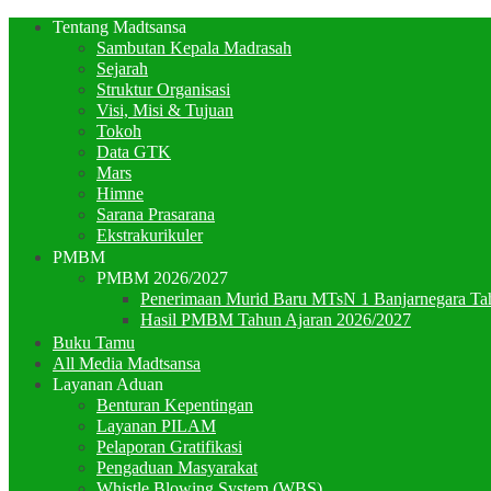
Tentang Madtsansa
Sambutan Kepala Madrasah
Sejarah
Struktur Organisasi
Visi, Misi & Tujuan
Tokoh
Data GTK
Mars
Himne
Sarana Prasarana
Ekstrakurikuler
PMBM
PMBM 2026/2027
Penerimaan Murid Baru MTsN 1 Banjarnegara Ta
Hasil PMBM Tahun Ajaran 2026/2027
Buku Tamu
All Media Madtsansa
Layanan Aduan
Benturan Kepentingan
Layanan PILAM
Pelaporan Gratifikasi
Pengaduan Masyarakat
Whistle Blowing System (WBS)