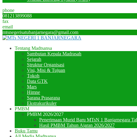
phone
081213899088
fax
email
mtsnegerisatubanjarnegara@gmail.com
Tentang Madtsansa
Sambutan Kepala Madrasah
Sejarah
Struktur Organisasi
Visi, Misi & Tujuan
Tokoh
Data GTK
Mars
Himne
Sarana Prasarana
Ekstrakurikuler
PMBM
PMBM 2026/2027
Penerimaan Murid Baru MTsN 1 Banjarnegara Ta
Hasil PMBM Tahun Ajaran 2026/2027
Buku Tamu
All Media Madtsansa