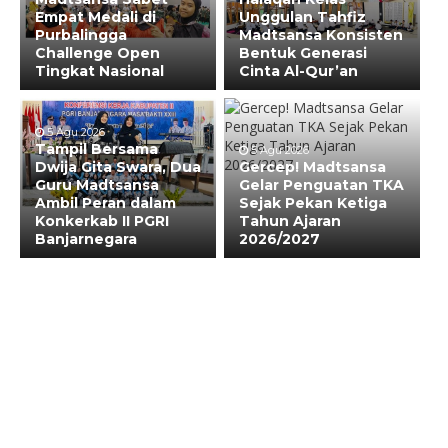
Empat Medali di
Unggulan Tahfiz
Purbalingga
Madtsansa Konsisten
Challenge Open
Bentuk Generasi
Tingkat Nasional
Cinta Al-Qur’an
5 Agu 2026
Tampil Bersama
5 Agu 2026
Dwija Gita Swara, Dua
Gercep! Madtsansa
Guru Madtsansa
Gelar Penguatan TKA
Ambil Peran dalam
Sejak Pekan Ketiga
Konkerkab II PGRI
Tahun Ajaran
Banjarnegara
2026/2027