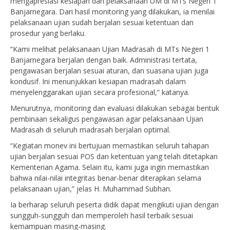
mengapresiasi kesiapan dan pelaksanaan UM di MTs Negeri 1
Banjarnegara. Dari hasil monitoring yang dilakukan, ia menilai
pelaksanaan ujian sudah berjalan sesuai ketentuan dan
prosedur yang berlaku.
“Kami melihat pelaksanaan Ujian Madrasah di MTs Negeri 1
Banjarnegara berjalan dengan baik. Administrasi tertata,
pengawasan berjalan sesuai aturan, dan suasana ujian juga
kondusif. Ini menunjukkan kesiapan madrasah dalam
menyelenggarakan ujian secara profesional,” katanya.
Menurutnya, monitoring dan evaluasi dilakukan sebagai bentuk
pembinaan sekaligus pengawasan agar pelaksanaan Ujian
Madrasah di seluruh madrasah berjalan optimal.
“Kegiatan monev ini bertujuan memastikan seluruh tahapan
ujian berjalan sesuai POS dan ketentuan yang telah ditetapkan
Kementerian Agama. Selain itu, kami juga ingin memastikan
bahwa nilai-nilai integritas benar-benar diterapkan selama
pelaksanaan ujian,” jelas H. Muhammad Subhan.
Ia berharap seluruh peserta didik dapat mengikuti ujian dengan
sungguh-sungguh dan memperoleh hasil terbaik sesuai
kemampuan masing-masing.