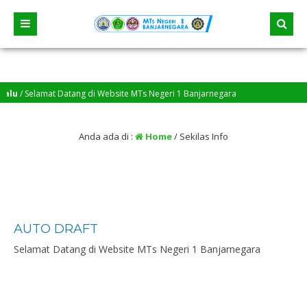
alu
/ Selamat Datang di Website MTs Negeri 1 Banjarnegara
Anda ada di :
Home
/
Sekilas Info
AUTO DRAFT
Selamat Datang di Website MTs Negeri 1 Banjarnegara