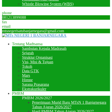
Whistle Blowing System (WBS)
phone
081213899088
fax
email
mtsnegerisatubanjarnegara@gmail.com
Tentang Madtsansa
Sambutan Kepala Madrasah
Sejarah
Struktur Organisasi
Visi, Misi & Tujuan
Tokoh
Data GTK
Mars
Himne
Sarana Prasarana
Ekstrakurikuler
PMBM
PMBM 2026/2027
Penerimaan Murid Baru MTsN 1 Banjarnegara
Tahun Ajaran 2026/2027
Hasil PMBM Tahun Ajaran 2026/2027