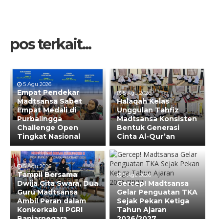
pos terkait...
5 Agu 2026
Empat Pendekar
5 Agu 2026
Madtsansa Sabet
Halaqah Kelas
Empat Medali di
Unggulan Tahfiz
Purbalingga
Madtsansa Konsisten
Challenge Open
Bentuk Generasi
Tingkat Nasional
Cinta Al-Qur’an
5 Agu 2026
Tampil Bersama
5 Agu 2026
Dwija Gita Swara, Dua
Gercep! Madtsansa
Guru Madtsansa
Gelar Penguatan TKA
Ambil Peran dalam
Sejak Pekan Ketiga
Konkerkab II PGRI
Tahun Ajaran
Banjarnegara
2026/2027