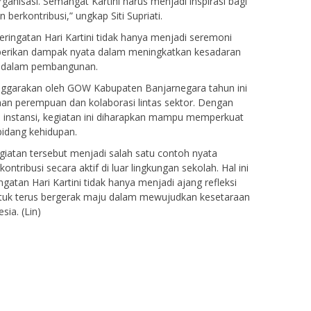
ganisasi. Semangat Kartini harus menjadi inspirasi bagi
berkontribusi,” ungkap Siti Supriati.
peringatan Hari Kartini tidak hanya menjadi seremoni
erikan dampak nyata dalam meningkatkan kesadaran
n dalam pembangunan.
lenggarakan oleh GOW Kabupaten Banjarnegara tahun ini
 perempuan dan kolaborasi lintas sektor. Dengan
n instansi, kegiatan ini diharapkan mampu memperkuat
idang kehidupan.
egiatan tersebut menjadi salah satu contoh nyata
tribusi secara aktif di luar lingkungan sekolah. Hal ini
atan Hari Kartini tidak hanya menjadi ajang refleksi
tuk terus bergerak maju dalam mewujudkan kesetaraan
ia. (Lin)