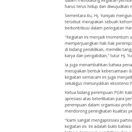
dalam mendukung kegiatan pember
harus terus hidup dan diwujudkan me
Sementara itu, Hj. Yuniyati mengu
tersebut merupakan sebuah kehorm
berkontribusi dalam peringatan Har
“Kegiatan ini menjadi momentum un
memperjuangkan hak-hak perempua
di bidang pendidikan, memiliki ta
karya dan pengabdian,” tutur Hj. Yun
Ia juga menambahkan bahwa penamp
merupakan bentuk kebersamaan dan
kegiatan semacam ini juga menjad
sekaligus menunjukkan eksistensi
Ketua bidang perempuan PGRI Kabup
apresiasi atas keterlibatan para p
perempuan dalam organisasi profes
mendorong peningkatan kualitas 
“Kami sangat mengapresiasi partisi
kegiatan ini. Ini adalah bukti bah