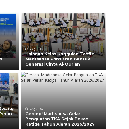
a
5 Agu 2026
Halaqah Kelas Unggulan Tahfiz
n
Madtsansa Konsisten Bentuk
Generasi Cinta Al-Qur’an
Swara,
5 Agu 2026
Peran
Gercep! Madtsansa Gelar
Penguatan TKA Sejak Pekan
Ketiga Tahun Ajaran 2026/2027