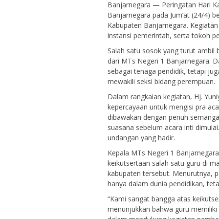
Banjarnegara — Peringatan Hari K
Banjarnegara pada Jum’at (24/4) b
Kabupaten Banjarnegara. Kegiatan t
instansi pemerintah, serta tokoh p
Salah satu sosok yang turut ambil b
dari MTs Negeri 1 Banjarnegara. Da
sebagai tenaga pendidik, tetapi j
mewakili seksi bidang perempuan.
Dalam rangkaian kegiatan, Hj. Yun
kepercayaan untuk mengisi pra a
dibawakan dengan penuh semanga
suasana sebelum acara inti dimula
undangan yang hadir.
Kepala MTs Negeri 1 Banjarnegara
keikutsertaan salah satu guru di m
kabupaten tersebut. Menurutnya, pa
hanya dalam dunia pendidikan, tet
“Kami sangat bangga atas keikutsert
menunjukkan bahwa guru memiliki pe