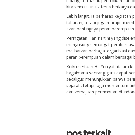
bidang, termasuk pendidikan dan or
kita semua untuk terus berkarya dan 
Lebih lanjut, ia berharap kegiatan 
tahunan, tetapi juga mampu memb
akan pentingnya peran perempua
Peringatan Hari Kartini yang dise
mengusung semangat pemberdayaan
melibatkan berbagai organisasi da
peran perempuan dalam berbagai b
Keikutsertaan Hj. Yuniyati dalam k
bagaimana seorang guru dapat berkon
sekaligus menunjukkan bahwa pering
sejarah, tetapi juga momentum un
dan kemajuan perempuan di Indones
pos terkait...