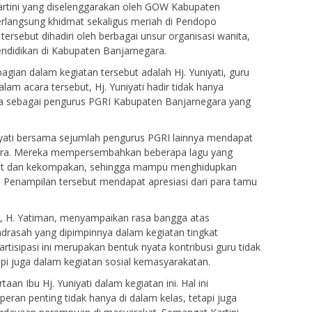
artini yang diselenggarakan oleh GOW Kabupaten
erlangsung khidmat sekaligus meriah di Pendopo
ersebut dihadiri oleh berbagai unsur organisasi wanita,
endidikan di Kabupaten Banjarnegara.
agian dalam kegiatan tersebut adalah Hj. Yuniyati, guru
lam acara tersebut, Hj. Yuniyati hadir tidak hanya
uga sebagai pengurus PGRI Kabupaten Banjarnegara yang
iyati bersama sejumlah pengurus PGRI lainnya mendapat
cara. Mereka mempersembahkan beberapa lagu yang
t dan kekompakan, sehingga mampu menghidupkan
i. Penampilan tersebut mendapat apresiasi dari para tamu
, H. Yatiman, menyampaikan rasa bangga atas
adrasah yang dipimpinnya dalam kegiatan tingkat
rtisipasi ini merupakan bentuk nyata kontribusi guru tidak
api juga dalam kegiatan sosial kemasyarakatan.
aan Ibu Hj. Yuniyati dalam kegiatan ini. Hal ini
ran penting tidak hanya di dalam kelas, tetapi juga