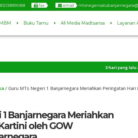
81213899088
fax
email
mtsnegerisatubanjarnegara
MBM
Buku Tamu
All Media Madtsansa
Layanan 
3 hari yang lalu
/ Selamat Da
sa
/
Guru MTs Negeri 1 Banjarnegara Meriahkan Peringatan Hari
 1 Banjarnegara Meriahkan
 Kartini oleh GOW
arnegara