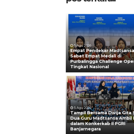
5 Agu 2026
Empat Pendekar Madtsans
Sabet Empat Medali di
Purbalingga Challenge Ope
Tingkat Nasional
5 Agu 2026
Tampil Bersama Dwija Gita 
Dua Guru Madtsansa Ambil 
dalam Konkerkab II PGRI
Banjarnegara