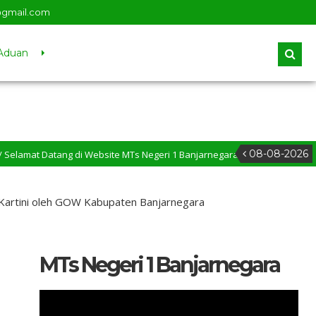
@gmail.com
Aduan
08-08-2026
tang di Website MTs Negeri 1 Banjarnegara
 Kartini oleh GOW Kabupaten Banjarnegara
MTs Negeri 1 Banjarnegara
Pemutar
Video