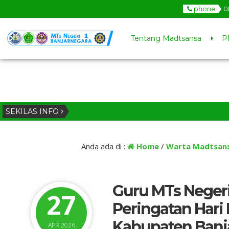
phone
0
Tentang Madtsansa
P
SEKILAS INFO
Anda ada di :
Home
/
Warta Madtsan
Guru MTs Negeri
27
Peringatan Hari
Kabupaten Banj
APR 2026