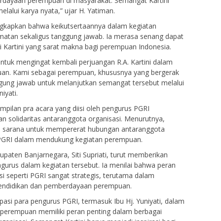
dayaan perempuan di masyarakat. Semangat Kartini
lalui karya nyata,” ujar H. Yatiman.
ngkapkan bahwa keikutsertaannya dalam kegiatan
atan sekaligus tanggung jawab. Ia merasa senang dapat
i Kartini yang sarat makna bagi perempuan Indonesia.
tuk mengingat kembali perjuangan R.A. Kartini dalam
n. Kami sebagai perempuan, khususnya yang bergerak
nggung jawab untuk melanjutkan semangat tersebut melalui
iyati.
ilan pra acara yang diisi oleh pengurus PGRI
 solidaritas antaranggota organisasi. Menurutnya,
i sarana untuk mempererat hubungan antaranggota
 PGRI dalam mendukung kegiatan perempuan.
aten Banjarnegara, Siti Supriati, turut memberikan
engurus dalam kegiatan tersebut. Ia menilai bahwa peran
i seperti PGRI sangat strategis, terutama dalam
pendidikan dan pemberdayaan perempuan.
pasi para pengurus PGRI, termasuk Ibu Hj. Yuniyati, dalam
wa perempuan memiliki peran penting dalam berbagai