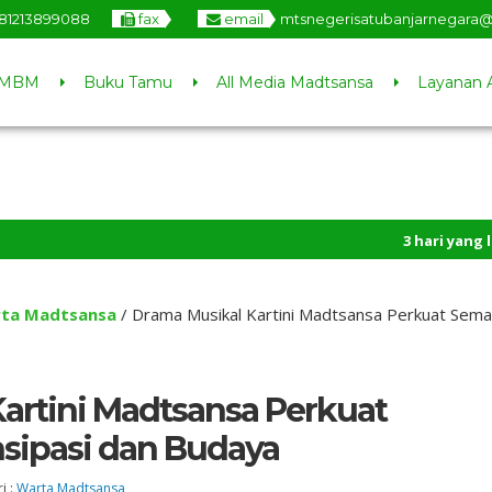
81213899088
fax
email
mtsnegerisatubanjarnegara
MBM
Buku Tamu
All Media Madtsansa
Layanan 
3 hari yang lalu
/ Sel
ta Madtsansa
/
Drama Musikal Kartini Madtsansa Perkuat Sem
artini Madtsansa Perkuat
ipasi dan Budaya
i :
Warta Madtsansa