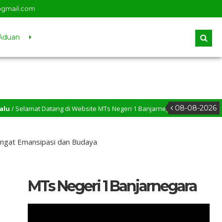
@gmail.com
Aduan
08-08-2026
amat Datang di Website MTs Negeri 1 Banjarnegara
angat Emansipasi dan Budaya
MTs Negeri 1 Banjarnegara
Pemutar
Video