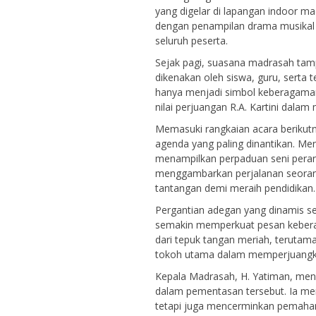
yang digelar di lapangan indoor mad
dengan penampilan drama musika
seluruh peserta.
Sejak pagi, suasana madrasah ta
dikenakan oleh siswa, guru, serta 
hanya menjadi simbol keberagaman
nilai perjuangan R.A. Kartini dal
Memasuki rangkaian acara berikut
agenda yang paling dinantikan. M
menampilkan perpaduan seni peran, 
menggambarkan perjalanan seora
tantangan demi meraih pendidikan.
Pergantian adegan yang dinamis s
semakin memperkuat pesan kebera
dari tepuk tangan meriah, teruta
tokoh utama dalam memperjuangk
Kepala Madrasah, H. Yatiman, meny
dalam pementasan tersebut. Ia men
tetapi juga mencerminkan pemahama