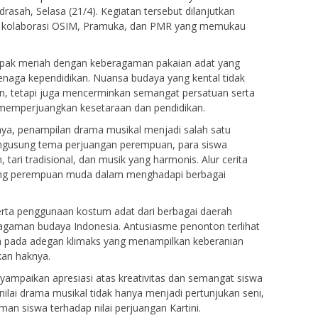
rasah, Selasa (21/4). Kegiatan tersebut dilanjutkan
l kolaborasi OSIM, Pramuka, dan PMR yang memukau
mpak meriah dengan keberagaman pakaian adat yang
tenaga kependidikan. Nuansa budaya yang kental tidak
, tetapi juga mencerminkan semangat persatuan serta
am memperjuangkan kesetaraan dan pendidikan.
nya, penampilan drama musikal menjadi salah satu
engusung tema perjuangan perempuan, para siswa
tari tradisional, dan musik yang harmonis. Alur cerita
ng perempuan muda dalam menghadapi berbagai
erta penggunaan kostum adat dari berbagai daerah
gaman budaya Indonesia. Antusiasme penonton terlihat
ma pada adegan klimaks yang menampilkan keberanian
an haknya.
ampaikan apresiasi atas kreativitas dan semangat siswa
ilai drama musikal tidak hanya menjadi pertunjukan seni,
n siswa terhadap nilai perjuangan Kartini.