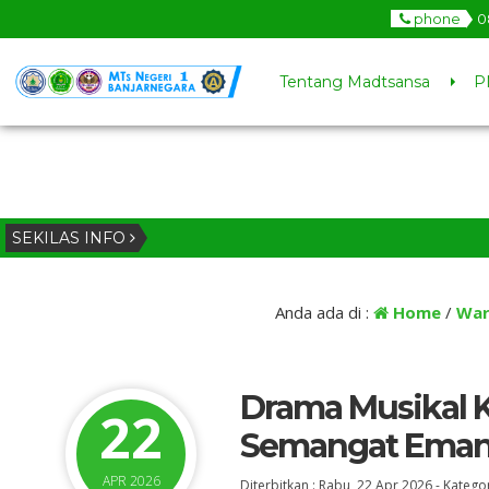
phone
0
Tentang Madtsansa
P
SEKILAS INFO
Anda ada di :
Home
/
War
Drama Musikal K
22
Semangat Emans
APR 2026
Diterbitkan :
Rabu, 22 Apr 2026
-
Kategor